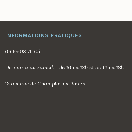
INFORMATIONS PRATIQUES
06 69 93 76 05
Aurelie Lemarchand
il y a 5 ans
Du mardi au samedi : de 10h à 12h et de 14h à 18h
A l'écoute du client je suis très satisfait du travail
Sup
18 avenue de Champlain à Rouen