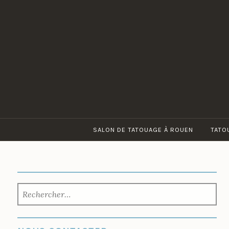
Accéder
au
contenu
principal
SALON DE TATOUAGE À ROUEN
TATO
RECHERCHER :